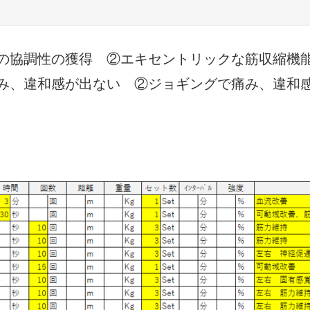
の協調性の獲得 ②エキセントリックな筋収縮機
み、違和感が出ない ②ジョギングで痛み、違和