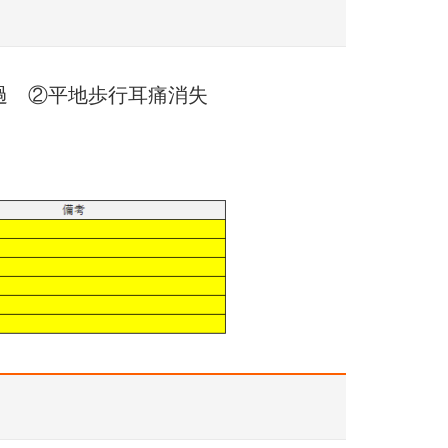
過 ②平地歩行耳痛消失